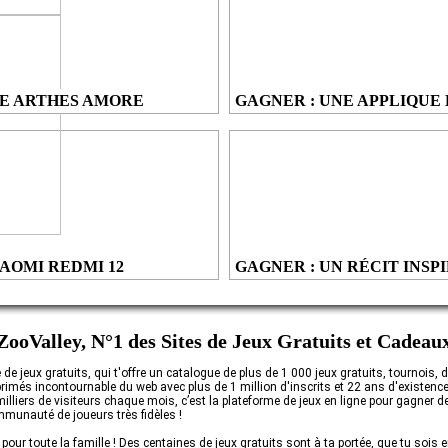
E ARTHES AMORE
GAGNER :
UNE APPLIQUE 
Roses
une Applique Led Philips Bustan
AOMI REDMI 12
GAGNER :
UN RÉCIT INSP
un Récit Inspirant "Le Jour Où J'Ai 
J'AI DÉCOUVERT MES SU
ZooValley, N°1 des Sites de Jeux Gratuits et Cadeau
de jeux gratuits, qui t'offre un catalogue de plus de 1 000 jeux gratuits, tournois, d
primés incontournable du web avec plus de 1 million d'inscrits et 22 ans d'existence
illiers de visiteurs chaque mois, c’est la plateforme de jeux en ligne pour gagner
unauté de joueurs très fidèles !
pour toute la famille ! Des centaines de jeux gratuits sont à ta portée, que tu sois 