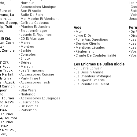
nto
,
-
Humour
Les 
-
Accessoires Musique
-
Caro
Sunset
-
Son Et Audio
-
Batt
rvana
,
La
-
Salle De Bain
-
Voi
orn
,
Le
-
Moi Moche Et Méchant
Jeux
co
,
Scoop
,
-
Coffrets Cadeaux
ip
,
Tutti
-
Plantes Et Jardins
Aide
For
co
,
-
Electroménager
-
Mur
-
On 
-
Jouets Et Figurines
-
Livre D'Or
-
Dis
 Et Kid
,
-
CD Et Musique
-
Foire Aux Questions
-
Les
tar
,
Cash
-
Marvel
-
Service Clients
-
Les
s -
-
Montres
-
Mentions Légales
-
Les
,
Zombie
-
Barbie
-
Règlement
-
Vos
-
Consoles
-
Charte De Confidentialité
-
Vos
-
Bijoux
21277
,
-
Séries
Les Enigmes De Julien Riddle
e Foot
-
Maison
-
L'Illustre Ecrivain
r Truck
-
Les Simpsons
-
Le Dessin Animé
r Parfait
-
Accessoires Cuisine
-
Le Chanteur Mythique
y Entry
-
Party Time !
-
Le Sportif Emerite
sh Attack
-
Accessoires Tech
-
Le Peintre De Talent
rl Cannon
-
Lego
geon
-
Star Wars
noi
-
Nintendo
,
Tournoi
-
Accessoires Et Bagages
noi Rex's
-
Jeux Vidéo
oi La
-
DC Comics
1266
,
-
Pokemon
,
Tournoi
64
,
Tournoi
,
Tournoi
21262
,
n N°21253
,
1248
,