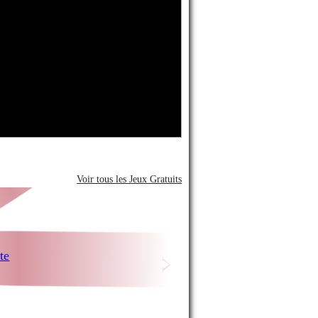
13 (128 Go) - Minuit
De Florence Vilmorin
Voir tous les Jeux Gratuits