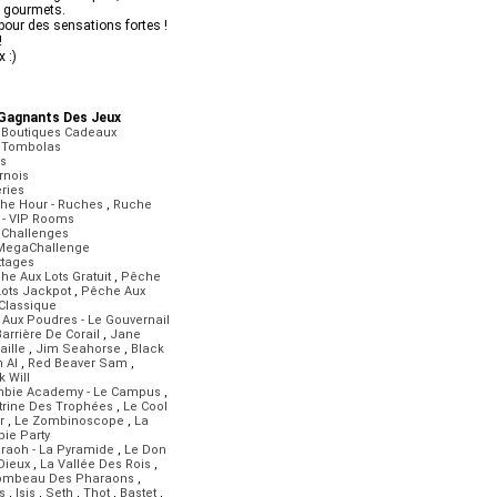
s gourmets.
pour des sensations fortes !
!
 :)
Gagnants Des Jeux
 Boutiques Cadeaux
 Tombolas
is
rnois
ries
he Hour - Ruches
,
Ruche
 - VIP Rooms
 Challenges
MegaChallenge
ttages
he Aux Lots Gratuit
,
Pêche
Lots Jackpot
,
Pêche Aux
 Classique
 Aux Poudres - Le Gouvernail
arrière De Corail
,
Jane
aille
,
Jim Seahorse
,
Black
 Al
,
Red Beaver Sam
,
 Will
bie Academy - Le Campus
,
itrine Des Trophées
,
Le Cool
r
,
Le Zombinoscope
,
La
ie Party
raoh - La Pyramide
,
Le Don
Dieux
,
La Vallée Des Rois
,
ombeau Des Pharaons
,
s
,
Isis
,
Seth
,
Thot
,
Bastet
,