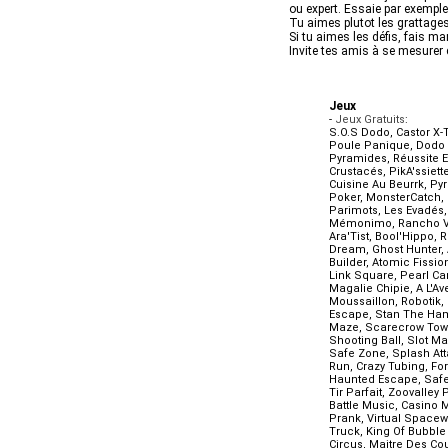
ou expert. Essaie par exemple
Tu aimes plutot les grattages
Si tu aimes les défis, fais 
Invite tes amis à se mesurer 
Jeux
-
Jeux Gratuits
:
S.O.S Dodo
,
Castor X
Poule Panique
,
Dodo
Pyramides
,
Réussite E
Crustacés
,
PikA'ssiett
Cuisine Au Beurrk
,
Py
Poker
,
MonsterCatch
,
Parimots
,
Les Evadés
Mémonimo
,
Rancho V
Ara'Tist
,
Bool'Hippo
,
R
Dream
,
Ghost Hunter
,
Builder
,
Atomic Fissio
Link Square
,
Pearl C
Magalie Chipie
,
A L'Av
Moussaillon
,
Robotik
,
Escape
,
Stan The Ham
Maze
,
Scarecrow To
Shooting Ball
,
Slot M
Safe Zone
,
Splash At
Run
,
Crazy Tubing
,
For
Haunted Escape
,
Safe
Tir Parfait
,
Zoovalley P
Battle Music
,
Casino 
Prank
,
Virtual Spacew
Truck
,
King Of Bubble
Circus
,
Maitre Des Co