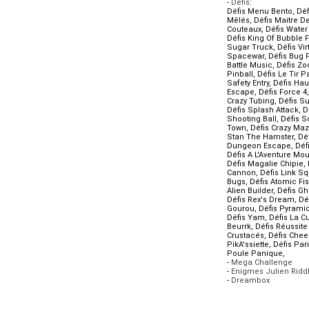
-
Défis
:
Défis Menu Bento
,
Déf
Mêlés
,
Défis Maitre D
Couteaux
,
Défis Water
Défis King Of Bubble 
Sugar Truck
,
Défis Vir
Spacewar
,
Défis Bug 
Battle Music
,
Défis Zo
Pinball
,
Défis Le Tir Pa
Safety Entry
,
Défis Ha
Escape
,
Défis Force 4
Crazy Tubing
,
Défis S
Défis Splash Attack
,
D
Shooting Ball
,
Défis 
Town
,
Défis Crazy Ma
Stan The Hamster
,
Déf
Dungeon Escape
,
Déf
Défis A L'Aventure Mou
Défis Magalie Chipie
,
Cannon
,
Défis Link S
Bugs
,
Défis Atomic Fi
Alien Builder
,
Défis Gh
Défis Rex's Dream
,
Dé
Gourou
,
Défis Pyrami
Défis Yam
,
Défis La C
Beurrk
,
Défis Réussite 
Crustacés
,
Défis Chee
PikA'ssiette
,
Défis Par
Poule Panique
,
-
Mega Challenge
-
Enigmes Julien Ridd
-
Dreambox