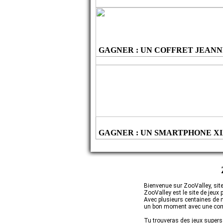
GAGNER :
UN COFFRET JEANN
un Coffret Jeanne Arthes Amore Mio Gold'N 
MIO GOLD'N ROSES
GAGNER :
UN SMARTPHONE XI
un Smartphone Xiaomi Redmi 12
Bienvenue sur ZooValley, site 
ZooValley est le site de jeux 
Avec plusieurs centaines de m
un bon moment avec une comm
Tu trouveras des jeux supers 