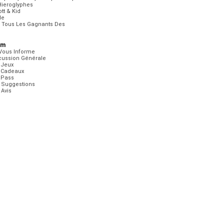
Hieroglyphes
tt & Kid
le
r Tous Les Gagnants Des
um
Vous Informe
cussion Générale
 Jeux
 Cadeaux
 Pass
 Suggestions
 Avis