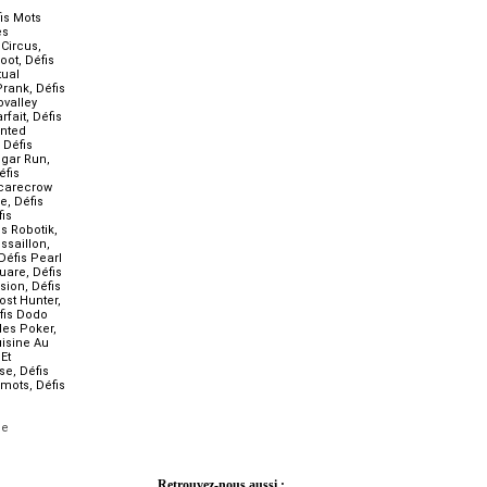
is Mots
es
 Circus
,
Foot
,
Défis
tual
Prank
,
Défis
ovalley
rfait
,
Défis
unted
,
Défis
ugar Run
,
éfis
Scarecrow
ze
,
Défis
is
is Robotik
,
ssaillon
,
Défis Pearl
quare
,
Défis
ssion
,
Défis
ost Hunter
,
fis Dodo
des Poker
,
uisine Au
Et
se
,
Défis
imots
,
Défis
le
Retrouvez-nous aussi :