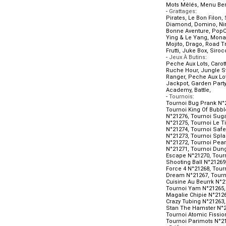
Mots Mêlés
,
Menu Be
-
Grattages
:
Pirates
,
Le Bon Filon
,
Diamond
,
Domino
,
Ni
Bonne Aventure
,
PopC
Ying & Le Yang
,
Mona
Mojito
,
Drago
,
Road Tr
Frutti
,
Juke Box
,
Siroc
-
Jeux À Butins
:
Peche Aux Lots
,
Carott
Ruche Hour
,
Jungle S
Ranger
,
Peche Aux Lot
Jackpot
,
Garden Party
Academy
,
Battle
,
-
Tournois
:
Tournoi Bug Prank N°
Tournoi King Of Bubbl
N°21276
,
Tournoi Suga
N°21275
,
Tournoi Le Ti
N°21274
,
Tournoi Safet
N°21273
,
Tournoi Spla
N°21272
,
Tournoi Pea
N°21271
,
Tournoi Dun
Escape N°21270
,
Tour
Shooting Ball N°21269
Force 4 N°21268
,
Tour
Dream N°21267
,
Tourn
Cuisine Au Beurrk N°2
Tournoi Yam N°21265
Magalie Chipie N°212
Crazy Tubing N°21263
Stan The Hamster N°
Tournoi Atomic Fissio
Tournoi Parimots N°2