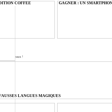
DITION COFFEE
GAGNER :
UN SMARTPHON
r La Nintendo Switch
un Smartphone Xiaomi Noir
 SWITCH
rte des Cadeaux !
 FAUSSES LANGUES MAGIQUES