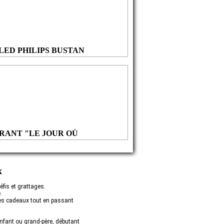
LED PHILIPS BUSTAN
IRANT "LE JOUR OÙ
Découvert Mes Super-Pouvoirs"
PER-POUVOIRS"
x
éfis et grattages.
.
 des cadeaux tout en passant
enfant ou grand-père, débutant