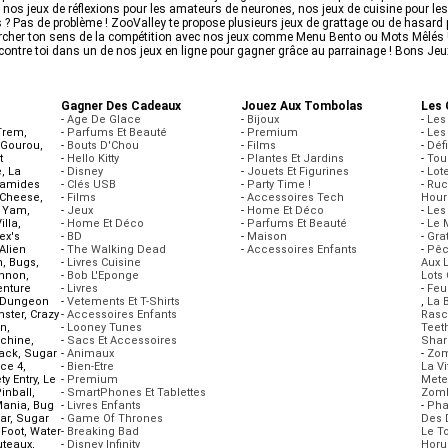
 nos jeux de réflexions pour les amateurs de neurones, nos jeux de cuisine pour le
 ? Pas de problème ! ZooValley te propose plusieurs jeux de grattage ou de hasard 
marcher ton sens de la compétition avec nos jeux comme Menu Bento ou Mots Mêlés 
contre toi dans un de nos jeux en ligne pour gagner grâce au parrainage ! Bons Jeux
Gagner Des Cadeaux
Jouez Aux Tombolas
Les 
-
Age De Glace
-
Bijoux
-
Les
-Trem
,
-
Parfums Et Beauté
-
Premium
-
Les
 Gourou
,
-
Bouts D'Chou
-
Films
-
Déf
t
-
Hello Kitty
-
Plantes Et Jardins
-
Tou
e
,
La
-
Disney
-
Jouets Et Figurines
-
Lote
ramides
-
Clés USB
-
Party Time !
-
Ruc
Cheese
,
-
Films
-
Accessoires Tech
Hour
,
Yam
,
-
Jeux
-
Home Et Déco
-
Les
illa
,
-
Home Et Déco
-
Parfums Et Beauté
-
Le 
ex's
-
BD
-
Maison
-
Gra
Alien
-
The Walking Dead
-
Accessoires Enfants
-
Pêc
n
,
Bugs
,
-
Livres Cuisine
Aux 
annon
,
-
Bob L'Eponge
Lots
enture
-
Livres
-
Feu
Dungeon
-
Vetements Et T-Shirts
,
La B
ster
,
Crazy
-
Accessoires Enfants
Rasc
wn
,
-
Looney Tunes
Teeth
achine
,
-
Sacs Et Accessoires
Shark
tack
,
Sugar
-
Animaux
-
Zom
ce 4
,
-
Bien-Etre
La V
ty Entry
,
Le
-
Premium
Mete
inball
,
-
SmartPhones Et Tablettes
Zomb
Mania
,
Bug
-
Livres Enfants
-
Pha
ar
,
Sugar
-
Game Of Thrones
Des 
 Foot
,
Water
-
Breaking Bad
Le T
uteaux
,
-
Disney Infinity
Horu