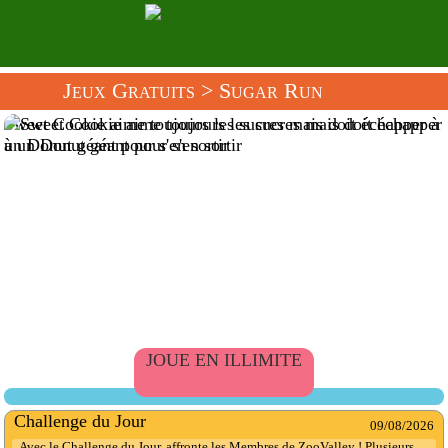
Jeux Gratuits
> Sugar Run
Sweet Cookie aime toujours les sucres mais doit échapper à
un Donut géant pour s'en sortir
JOUE EN ILLIMITE
Challenge du Jour
09/08/2026
Avec le Challenge du Jour, affronte les Membres de ZooValley ! Plusieurs