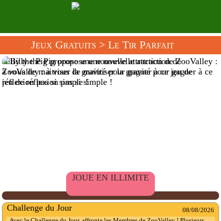
Jeux Gratuits
> Le Tir Parfait
Billy the Pig propose une nouvelle attraction de ZooValley :
à vous de maitriser la gravité pour gagner à ce jeu de
réflexion pas si simple !
JOUE EN ILLIMITE
Challenge du Jour
08/08/2026
Avec le Challenge du Jour, affronte les Membres de ZooValley ! Plusieurs