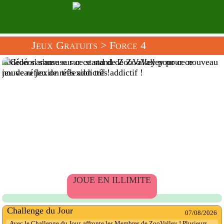
Jeux Gratuits
> Force 4
Gidéon s'amuse sur ce stand de ZooValley pour ce nouveau
jeu de réflexion très addictif !
JOUE EN ILLIMITE
Challenge du Jour
07/08/2026
Avec le Challenge du Jour, affronte les Membres de ZooValley ! Plusieurs