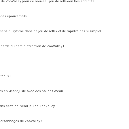
e ZooValley pour ce nouveau jeu de réflexion très addictif !
des épouventails !
sens du rythme dans ce jeu de reflex et de rapidité pas si simple!
carde du parc d'attraction de ZooValley !
teaux !
s en visant juste avec ces ballons d'eau
ans cette nouveau jeu de ZooValley
s personnages de ZooValley !