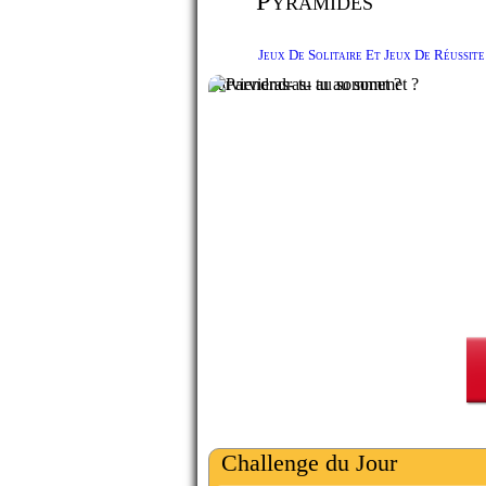
Pyramides
Jeux De Solitaire Et Jeux De Réussite
Parviendras- tu au sommet ?
Challenge du Jour