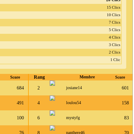
15 Clics
10 Clics
7 Clics
5 Clics
4 Clics
3 Clics
2 Clics
1 Clic
Rang
Score
Membre
Score
684
2
601
josiane14
491
4
158
loulou54
100
6
83
mystyfg
76
8
70
panthere46