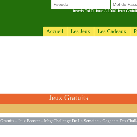
Inscris-Toi Et Joue À 1000 Jeux Gratuit
Accueil
Les Jeux
Les Cadeaux
P
Jeux Gratuits
Gratuits
-
Jeux Booster
-
MegaChallenge De La Semaine
-
Gagnants Des Chall