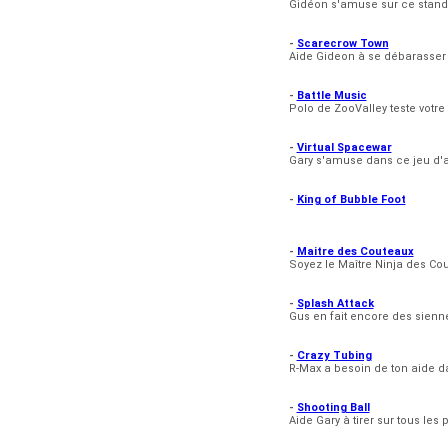
Gidéon s'amuse sur ce stand d
-
Scarecrow Town
Aide Gideon à se débarasser 
-
Battle Music
Polo de ZooValley teste votre 
-
Virtual Spacewar
Gary s'amuse dans ce jeu d'a
-
King of Bubble Foot
-
Maitre des Couteaux
Soyez le Maître Ninja des Cou
-
Splash Attack
Gus en fait encore des sienne
-
Crazy Tubing
R-Max a besoin de ton aide d
-
Shooting Ball
Aide Gary à tirer sur tous le