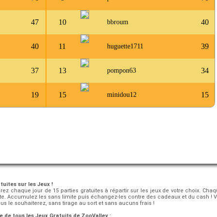
47
10
40
bbroum
40
11
39
huguette1711
37
13
34
pompon63
19
15
15
minidou12
tuites sur les Jeux !
erez chaque jour de 15 parties gratuites à répartir sur les jeux de votre choix. Cha
pte. Accumulez les sans limite puis échangez-les contre des cadeaux et du cash
 le souhaiterez, sans tirage au sort et sans aucuns frais !
e de tous les Jeux Gratuits de ZooValley :