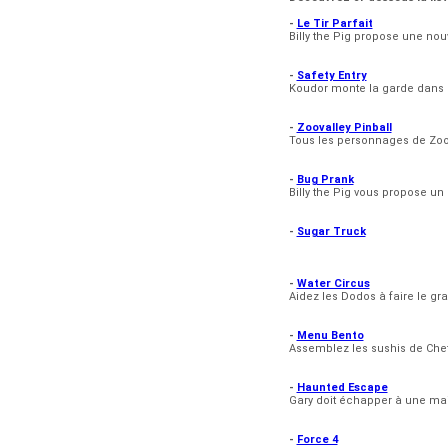
-
Le Tir Parfait
Billy the Pig propose une nouv
-
Safety Entry
Koudor monte la garde dans c
-
Zoovalley Pinball
Tous les personnages de ZooV
-
Bug Prank
Billy the Pig vous propose un
-
Sugar Truck
-
Water Circus
Aidez les Dodos à faire le g
-
Menu Bento
Assemblez les sushis de Chef 
-
Haunted Escape
Gary doit échapper à une mais
-
Force 4