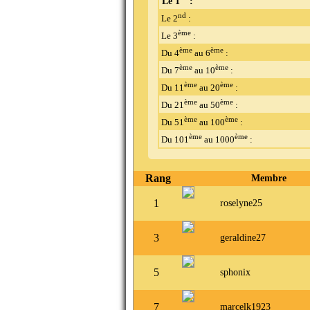
Le 1
:
nd
Le 2
:
ème
Le 3
:
ème
ème
Du 4
au 6
:
ème
ème
Du 7
au 10
:
ème
ème
Du 11
au 20
:
ème
ème
Du 21
au 50
:
ème
ème
Du 51
au 100
:
ème
ème
Du 101
au 1000
:
Rang
Membre
1
roselyne25
3
geraldine27
5
sphonix
7
marcelk1923