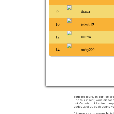
9
tirawa
10
jade2019
12
lulufro
14
rocky200
Tous les jours, 15 parties gra
Une fois inscrit, vous dispos
qui s'ajouteront à votre com
cadeaux et du cash quand vous
Découvrez ci-dessous la list