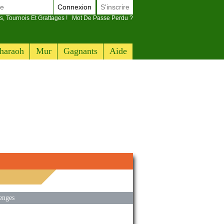
Connexion
S'inscrire
s, Tournois Et Grattages !
Mot De Passe Perdu ?
haraoh
Mur
Gagnants
Aide
enges