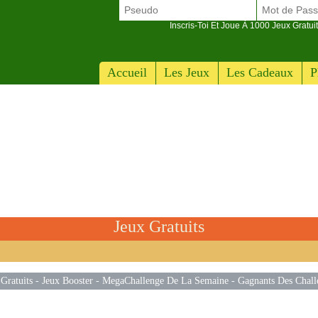
Inscris-Toi Et Joue À 1000 Jeux Gratuit
Accueil
Les Jeux
Les Cadeaux
P
Jeux Gratuits
Gratuits
-
Jeux Booster
-
MegaChallenge De La Semaine
-
Gagnants Des Chall