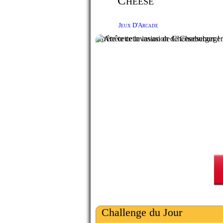
Cheese
Jeux D'Arcade
Arrête cette invasion de Cheeseburger !
Challenge du Jour