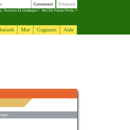
Connexion
S'inscrire
s, Tournois Et Grattages !
Mot De Passe Perdu ?
haraoh
Mur
Gagnants
Aide
enges