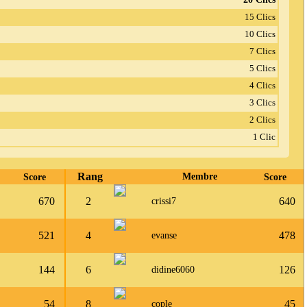
15 Clics
10 Clics
7 Clics
5 Clics
4 Clics
3 Clics
2 Clics
1 Clic
Rang
Score
Membre
Score
670
2
640
crissi7
521
4
478
evanse
144
6
126
didine6060
54
8
45
cople