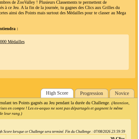
embres de ZooValley ! Plusieurs Classements te permettent de
és à ce Jeu. A la fin de la journée, tu gagnes des Clics aux Grilles du
ortes ainsi des Points mais surtout des Médailles pour te classer au Mega
ntiendra :
1000 Médailles
High Score
Progression
Novice
mulant tes Points gagnés au Jeu pendant la durée du Challenge.
(Attention,
prises en compte ! Les ex-aequo ne sont pas départagés et gagnent le même
e leur rang.)
h Score lorsque ce Challenge sera terminé. Fin du Challenge :
07/08/2026 23:59:59
20 Clics