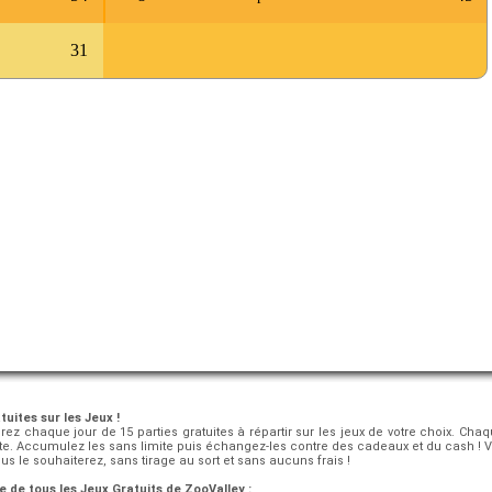
31
tuites sur les Jeux !
erez chaque jour de 15 parties gratuites à répartir sur les jeux de votre choix. Cha
pte. Accumulez les sans limite puis échangez-les contre des cadeaux et du cash
 le souhaiterez, sans tirage au sort et sans aucuns frais !
e de tous les Jeux Gratuits de ZooValley :