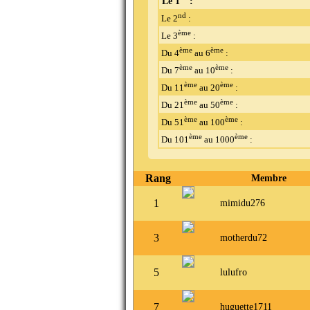
Le 1
:
nd
Le 2
:
ème
Le 3
:
ème
ème
Du 4
au 6
:
ème
ème
Du 7
au 10
:
ème
ème
Du 11
au 20
:
ème
ème
Du 21
au 50
:
ème
ème
Du 51
au 100
:
ème
ème
Du 101
au 1000
:
Rang
Membre
1
mimidu276
3
motherdu72
5
lulufro
7
huguette1711