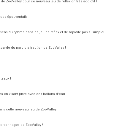
e ZooValley pour ce nouveau jeu de réflexion très addictif !
des épouventails !
sens du rythme dans ce jeu de reflex et de rapidité pas si simple!
carde du parc d'attraction de ZooValley !
teaux !
s en visant juste avec ces ballons d'eau
ans cette nouveau jeu de ZooValley
s personnages de ZooValley !