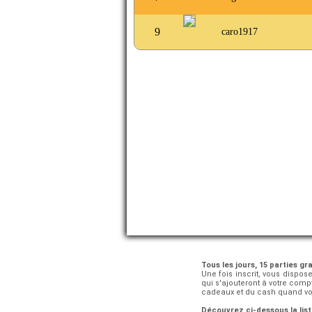
9
caro1917
Tous les jours, 15 parties gra
Une fois inscrit, vous dispos
qui s'ajouteront à votre com
cadeaux et du cash quand vous
Découvrez ci-dessous la list