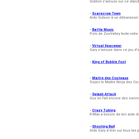
Gidéon s'amuse sur ce stand d
-
Scarecrow Town
Aide Gideon à se débarasser 
-
Battle Music
Polo de ZooValley teste votre 
-
Virtual Spacewar
Gary s'amuse dans ce jeu d'a
-
King of Bubble Foot
-
Maitre des Couteaux
Soyez le Maître Ninja des Cou
-
Splash Attack
Gus en fait encore des sienne
-
Crazy Tubing
R-Max a besoin de ton aide d
-
Shooting Ball
Aide Gary à tirer sur tous le