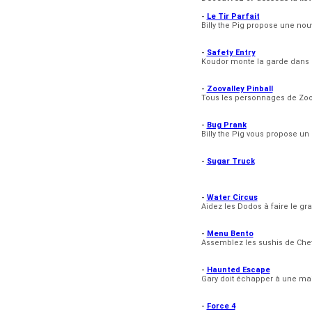
-
Le Tir Parfait
Billy the Pig propose une nouv
-
Safety Entry
Koudor monte la garde dans c
-
Zoovalley Pinball
Tous les personnages de ZooV
-
Bug Prank
Billy the Pig vous propose un
-
Sugar Truck
-
Water Circus
Aidez les Dodos à faire le g
-
Menu Bento
Assemblez les sushis de Chef 
-
Haunted Escape
Gary doit échapper à une mais
-
Force 4