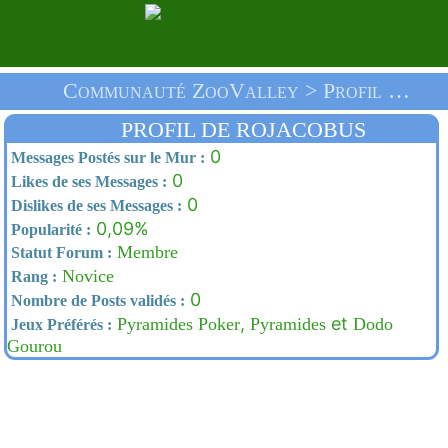
Communauté ZooValley > Profil De Rojacobus > Accueil
PROFIL DE ROJACOBUS
0
Messages Postés sur le Mur :
0
Likes de ses Messages :
0
Dislikes de ses Messages :
0,09%
Popularité :
Membre
Statut Forum :
Novice
Rang :
0
Nombre de Posts validés :
,
et
Pyramides Poker
Pyramides
Dodo
Jeux Préférés :
Gourou