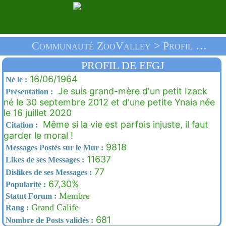
Communauté ZooValley > Profil De Efgj > Accueil
PROFIL DE EFGJ
16/06/1964
Né le :
Je suis grand-mère d'un petit Izack
Présentation :
né le 30 septembre 2012 et d'une petite Ynaia née
le 16 juillet 2020
Même si la vie est parfois injuste, il faut
Citation :
garder le moral !
9818
Messages Postés sur le Mur :
11637
Likes de ses Messages :
77
Dislikes de ses Messages :
67,30%
Popularité :
Membre
Statut Forum :
Grand Calife
Rang :
681
Nombre de Posts validés :