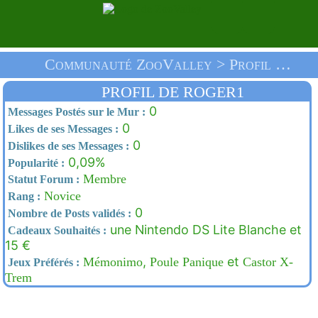
Communauté ZooValley > Profil De Roger1 > Accueil
PROFIL DE ROGER1
0
Messages Postés sur le Mur :
0
Likes de ses Messages :
0
Dislikes de ses Messages :
0,09%
Popularité :
Membre
Statut Forum :
Novice
Rang :
0
Nombre de Posts validés :
une Nintendo DS Lite Blanche et
Cadeaux Souhaités :
15 €
,
et
Mémonimo
Poule Panique
Castor X-
Jeux Préférés :
Trem