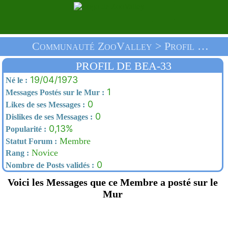
Communauté ZooValley > Profil De Bea-33 > Accueil
PROFIL DE BEA-33
19/04/1973
Né le :
1
Messages Postés sur le Mur :
0
Likes de ses Messages :
0
Dislikes de ses Messages :
0,13%
Popularité :
Membre
Statut Forum :
Novice
Rang :
0
Nombre de Posts validés :
Voici les Messages que ce Membre a posté sur le
Mur