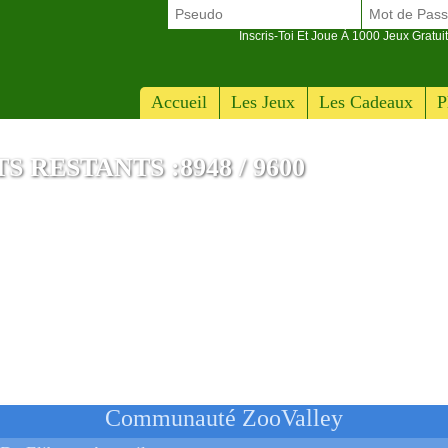
Inscris-Toi Et Joue À 1000 Jeux Gratuit
Accueil
Les Jeux
Les Cadeaux
P
 RESTANTS :8948 / 9600
Communauté ZooValley