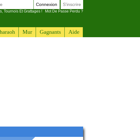
Connexion
S'inscrire
s, Tournois Et Grattages !
Mot De Passe Perdu ?
haraoh
Mur
Gagnants
Aide