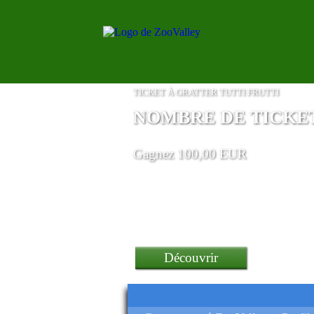
TICKET À GRATTER TUTTI FRUTTI
NOMBRE DE TICKETS
Gagnez 100,00 EUR
un Bartop Arcade Mvsx
Découvrir