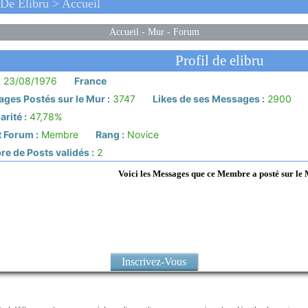
De Elibru > Accueil
Accueil
-
Mur
-
Forum
Profil de elibru
:
23/08/1976
France
ges Postés sur le Mur :
3747
Likes de ses Messages :
2900
rité :
47,78%
 Forum :
Membre
Rang :
Novice
e de Posts validés :
2
Voici les Messages que ce Membre a posté sur le
Inscrivez-Vous