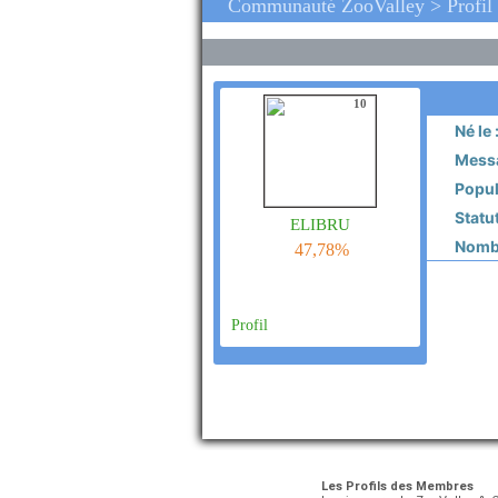
Communauté ZooValley > Profil 
10
Né le 
Messa
Popula
Statut
elibru
Nombr
47,78%
Profil
Les Profils des Membres