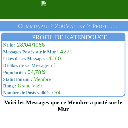
Communauté ZooValley > Profil De Katendouce > Accueil
PROFIL DE KATENDOUCE
28/04/1968
Né le :
4270
Messages Postés sur le Mur :
1060
Likes de ses Messages :
1
Dislikes de ses Messages :
54,78%
Popularité :
Membre
Statut Forum :
Grand Vizir
Rang :
94
Nombre de Posts validés :
Voici les Messages que ce Membre a posté sur le
Mur