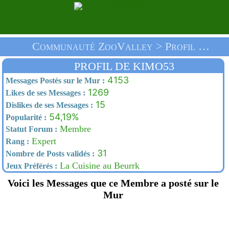
Communauté ZooValley > Profil De Kimo53 > Accueil
PROFIL DE KIMO53
4153
Messages Postés sur le Mur :
1269
Likes de ses Messages :
15
Dislikes de ses Messages :
54,19%
Popularité :
Membre
Statut Forum :
Expert
Rang :
31
Nombre de Posts validés :
La Cuisine au Beurrk
Jeux Préférés :
Voici les Messages que ce Membre a posté sur le
Mur