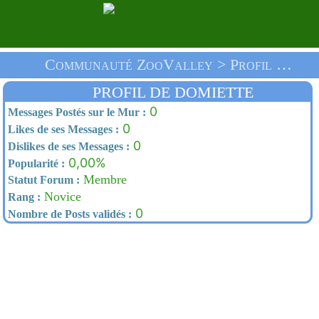
Communauté ZooValley > Profil De Domiette > Accueil
PROFIL DE DOMIETTE
0
Messages Postés sur le Mur :
0
Likes de ses Messages :
0
Dislikes de ses Messages :
0,00%
Popularité :
Membre
Statut Forum :
Novice
Rang :
0
Nombre de Posts validés :