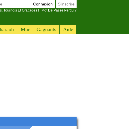
Connexion
S'inscrire
s, Tournois Et Grattages !
Mot De Passe Perdu ?
haraoh
Mur
Gagnants
Aide