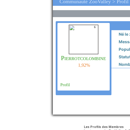
Communauté ZooValley > Profil 
6
Né le 
Messa
Popula
Statut
Pierrotcolombine
Nombr
1,92%
Profil
Les Profils des Membres