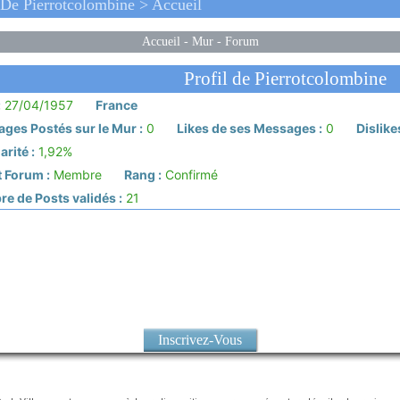
De Pierrotcolombine > Accueil
Accueil
-
Mur
-
Forum
Profil de Pierrotcolombine
:
27/04/1957
France
ges Postés sur le Mur :
0
Likes de ses Messages :
0
Dislike
rité :
1,92%
 Forum :
Membre
Rang :
Confirmé
e de Posts validés :
21
Inscrivez-Vous