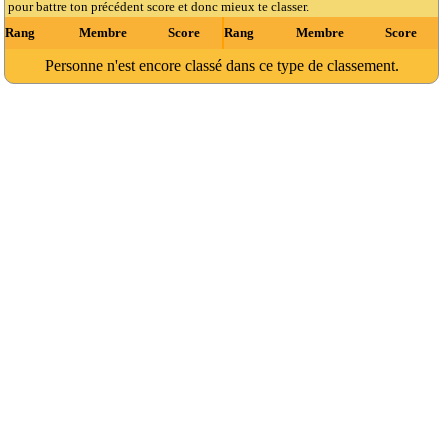
pour battre ton précédent score et donc mieux te classer.
Rang
Membre
Score
Rang
Membre
Score
Personne n'est encore classé dans ce type de classement.