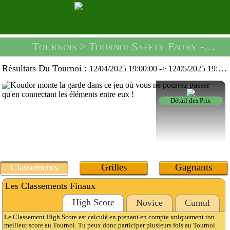
Tournois
> Tournoi Safety Entry -
Un T
Résultats Du Tournoi :
12/04/2025 19:00:00
->
12/05/2025 19:59:59
Détail des Prix
Classements
Grilles
Gagnants
Les Classements Finaux
High Score
Novice
Cumul
Le Classement High Score est calculé en prenant en compte uniquement ton
meilleur score au Tournoi. Tu peux donc participer plusieurs fois au Tournoi