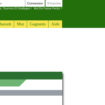
Connexion
S'inscrire
s, Tournois Et Grattages !
Mot De Passe Perdu ?
haraoh
Mur
Gagnants
Aide