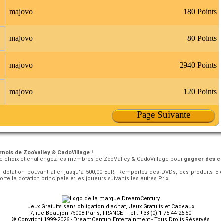
majovo
180 Points
majovo
80 Points
majovo
2940 Points
majovo
120 Points
Page Suivante
nois de ZooValley & CadoVillage !
re choix et challengez les membres de ZooValley & CadoVillage pour
gagner des c
dotation pouvant aller jusqu'à 500,00 EUR. Remportez des DVDs, des produits E
e la dotation principale et les joueurs suivants les autres Prix.
Jeux Gratuits sans obligation d'achat, Jeux Gratuits et Cadeaux
7, rue Beaujon 75008 Paris, FRANCE - Tel : +33 (0) 1 75 44 26 50
© Copyright 1999-2026 - DreamCentury Entertainment - Tous Droits Réservés