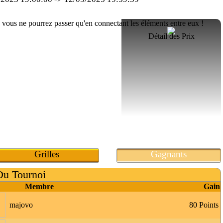
Détail des Prix
Grilles
Gagnants
Du Tournoi
Membre
Gain
majovo
80 Points