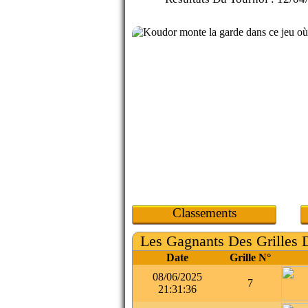
Classements
Les Gagnants Des Grilles 
Date
Grille N°
08/06/2025
7
21:31:36