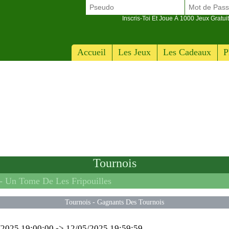
Inscris-Toi Et Joue À 1000 Jeux Gratuit
Accueil
Les Jeux
Les Cadeaux
P
Tournois
 -
Un Tome De Les Fripouilles
Tournois
-
Gagnants Des Tournois
/2025 19:00:00
->
12/05/2025 19:59:59