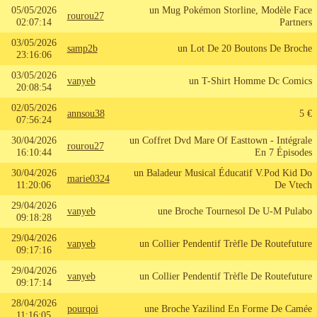
05/05/2026
un Mug Pokémon Storline, Modèle Face
rourou27
02:07:14
Partners
03/05/2026
samp2b
un Lot De 20 Boutons De Broche
23:16:06
03/05/2026
vanyeb
un T-Shirt Homme Dc Comics
20:08:54
02/05/2026
annsou38
5 €
07:56:24
30/04/2026
un Coffret Dvd Mare Of Easttown - Intégrale
rourou27
16:10:44
En 7 Épisodes
30/04/2026
un Baladeur Musical Éducatif V.Pod Kid Do
marie0324
11:20:06
De Vtech
29/04/2026
vanyeb
une Broche Tournesol De U-M Pulabo
09:18:28
29/04/2026
vanyeb
un Collier Pendentif Trèfle De Routefuture
09:17:16
29/04/2026
vanyeb
un Collier Pendentif Trèfle De Routefuture
09:17:14
28/04/2026
pourqoi
une Broche Yazilind En Forme De Camée
11:16:05