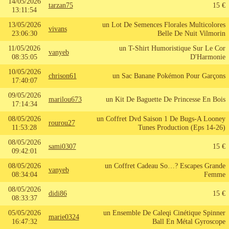
14/05/2026
tarzan75
15 €
13:11:54
13/05/2026
un Lot De Semences Florales Multicolores
vivans
23:06:30
Belle De Nuit Vilmorin
11/05/2026
un T-Shirt Humoristique Sur Le Cor
vanyeb
08:35:05
D'Harmonie
10/05/2026
chrison61
un Sac Banane Pokémon Pour Garçons
17:40:07
09/05/2026
marilou673
un Kit De Baguette De Princesse En Bois
17:14:34
08/05/2026
un Coffret Dvd Saison 1 De Bugs-A Looney
rourou27
11:53:28
Tunes Production (Eps 14-26)
08/05/2026
sami0307
15 €
09:42:01
08/05/2026
un Coffret Cadeau So…? Escapes Grande
vanyeb
08:34:04
Femme
08/05/2026
didi86
15 €
08:33:37
05/05/2026
un Ensemble De Caleqi Cinétique Spinner
marie0324
16:47:32
Ball En Métal Gyroscope