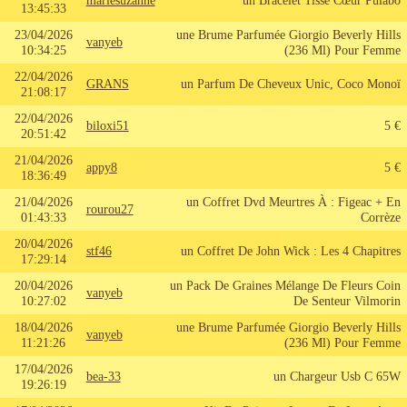
mariesuzanne
un Bracelet Tissé Cœur Pulabo
13:45:33
23/04/2026
une Brume Parfumée Giorgio Beverly Hills
vanyeb
10:34:25
(236 Ml) Pour Femme
22/04/2026
GRANS
un Parfum De Cheveux Unic, Coco Monoï
21:08:17
22/04/2026
biloxi51
5 €
20:51:42
21/04/2026
appy8
5 €
18:36:49
21/04/2026
un Coffret Dvd Meurtres À : Figeac + En
rourou27
01:43:33
Corrèze
20/04/2026
stf46
un Coffret De John Wick : Les 4 Chapitres
17:29:14
20/04/2026
un Pack De Graines Mélange De Fleurs Coin
vanyeb
10:27:02
De Senteur Vilmorin
18/04/2026
une Brume Parfumée Giorgio Beverly Hills
vanyeb
11:21:26
(236 Ml) Pour Femme
17/04/2026
bea-33
un Chargeur Usb C 65W
19:26:19