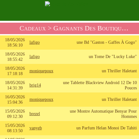
Cadeaux
> Gagnants Des Boutique Cadeaux
18/05/2026
lafigo
une Bd "Gaston - Gaffes À Gogo"
18:56:10
18/05/2026
lafigo
un Tome De "Lucky Luke"
18:55:42
18/05/2026
moniquepoux
un Thriller Haletant
17:18:18
18/05/2026
une Tablette Blackview Android 12 De 10
brig14
14:31:39
Pouces
16/05/2026
moniquepoux
un Thriller Haletant
15:04:36
15/05/2026
une Montre Automatique Benyar Pour
brezel
09:12:30
Hommes
15/05/2026
vanyeb
un Parfum Helan Monoi De Tahiti
08:13:50