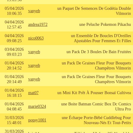
05/04/2026
un Paquet De Semences De Godétia Double
vanyeb
10:06:35
Vilmorin
04/04/2026
andrea1972
une Peluche Pokemon Pikachu
12:57:45
04/04/2026
un Ensemble De Boucles D'Oreilles
nico0063
09:08:25
Ajustables Pour Femmes Et Filles
03/04/2026
vanyeb
un Pack De 3 Boules De Bain Fruitées
09:03:23
01/04/2026
un Pack De Graines Fleur Pour Bouquets
vanyeb
20:14:52
Champêtres Vilmorin
01/04/2026
un Pack De Graines Fleur Pour Bouquets
vanyeb
20:14:49
Champêtres Vilmorin
01/04/2026
mat07
un Mini Kit Prêt À Pousser Bonsaï Cultivea
16:18:15
01/04/2026
une Boite Batman Comic Box Dc Comics
marie0324
04:08:45
Ultra Pro
31/03/2026
une Écharpe Porte-Bébé Cuddlebug Pour
popsy1001
15:48:01
Nouveau-Nés Et Tout-Petits
31/03/2026