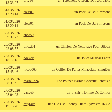
brig14
un Téléphone Ulefone 3G Abordable
13:33:07
31/03/2026
aless01
un Pack De Bd Simpsons
13:20:14
31/03/2026
aless01
un Pack De Bd Simpsons
13:20:14
30/03/2026
abcd59
5 €
09:32:23
28/03/2026
biloxi51
un Chiffon De Nettoyage Pour Bijoux
22:08:57
28/03/2026
Alexela
un Jouet Musical Lapin
18:12:16
28/03/2026
nico0063
un Collier De Perles Milacolato Simulées
15:45:46
28/03/2026
marie0324
une Poupée Barbie Cheveux Fantaisie
08:31:45
27/03/2026
vanyeb
un T-Shirt Homme Dc Comics
08:04:03
26/03/2026
retyraite
une Clé Usb Looney Tunes Sylvestre 16 Go
19:13:20