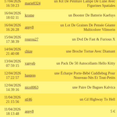
17/04/2026
un Kit De Peinture Lampe De Lune Avec
marie0324
16:59:23
Figurines Spatiales
16/04/2026
krome
un Booster De Batterie Kaefuys
18:02:11
16/04/2026
un Lot De Graines De Pensée Géante
appy8
16:26:28
Multicolore Vilmorin
15/04/2026
rourou27
un Dvd De Fast & Furious X
17:38:39
14/04/2026
chize
une Broche Tortue Avec Diamant
21:40:08
13/04/2026
vanyeb
un Pack De 50 Autocollants Hello Kitty
07:59:15
12/04/2026
une Écharpe Porte-Bébé Cuddlebug Pour
haspres
17:22:57
Nouveau-Nés Et Tout-Petits
12/04/2026
nico0063
une Paire De Bagues Kalvica
14:39:16
11/04/2026
stf46
un Cd Highway To Hell
21:15:56
11/04/2026
appy8
5 €
18:13:48