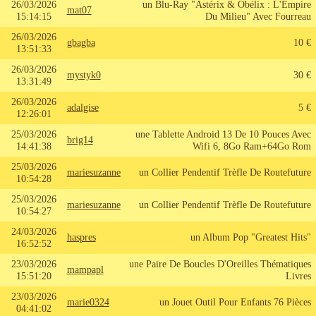
26/03/2026
un Blu-Ray "Astérix & Obélix : L'Empire
mat07
15:14:15
Du Milieu" Avec Fourreau
26/03/2026
gbagba
10 €
13:51:33
26/03/2026
mystyk0
30 €
13:31:49
26/03/2026
adalgise
5 €
12:26:01
25/03/2026
une Tablette Android 13 De 10 Pouces Avec
brig14
14:41:38
Wifi 6, 8Go Ram+64Go Rom
25/03/2026
mariesuzanne
un Collier Pendentif Trèfle De Routefuture
10:54:28
25/03/2026
mariesuzanne
un Collier Pendentif Trèfle De Routefuture
10:54:27
24/03/2026
haspres
un Album Pop "Greatest Hits"
16:52:52
23/03/2026
une Paire De Boucles D'Oreilles Thématiques
mampapl
15:51:20
Livres
23/03/2026
marie0324
un Jouet Outil Pour Enfants 76 Pièces
04:41:02