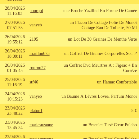
28/04/2026
pourqoi
une Broche Yazilind En Forme De Camée
11:16:03
27/04/2026
un Flacon De Cottage Folie De Monoï
vanyeb
07:51:53
Cottage Eau De Toilette, 50 Ml
26/04/2026
2195
un Lot De 30 Graines De Menthe Verte
19:55:12
26/04/2026
marilou673
un Coffret De Brumes Corporelles So…?
18:09:11
26/04/2026
un Coffret Dvd Meurtres À : Figeac + En
rourou27
01:05:45
Corrèze
25/04/2026
stf46
un Hamac Confortable
11:16:19
24/04/2026
vanyeb
un Baume À Lèvres Lovea, Parfum Monoï
10:15:23
23/04/2026
platon1
5 €
23:48:22
23/04/2026
mariesuzanne
un Bracelet Tissé Cœur Pulabo
13:45:34
23/04/2026