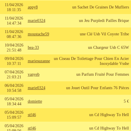
11/04/2026
appy8
un Sachet De Graines De Mufliers
18:11:35
11/04/2026
marie0324
un Jeu Purpledi Pailles Brique
14:47:34
11/04/2026
moustache59
une Clé Usb Vil Coyote Tribe
08:47:36
10/04/2026
bea-33
un Chargeur Usb C 65W
21:51:48
09/04/2026
un Ciseau De Toilettage Pour Chien En Acier
mariesuzanne
10:37:11
Inoxydable Vsshe
07/04/2026
vanyeb
un Parfum Fruité Pour Femmes
21:03:21
06/04/2026
marie0324
un Jouet Outil Pour Enfants 76 Pièces
10:54:58
05/04/2026
domiette
5 €
18:34:44
05/04/2026
stf46
un Cd Highway To Hell
15:09:57
05/04/2026
stf46
un Cd Highway To Hell
15:09:56