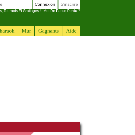
Connexion
S'inscrire
s, Tournois Et Grattages !
Mot De Passe Perdu ?
haraoh
Mur
Gagnants
Aide