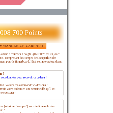
 008 700 Points
MMANDER CE CADEAU !
lanche à roulettes à doigts QINIFIFY est un jouet
nts, comprenant des rampes de skatepark et des
ement pour le fingerboard. Idéal comme cadeau d'anni
e ?
s coordonnées pour recevoir ce cadeau !
uton 'Validez ma commande' ci-dessous !
oie votre cadeau en une semaine dès qu'il est
e constatée)
ins (rubrique "compte") vous indiquera la date
eau !