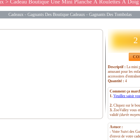
ux
> Cadeau Boutique Une Mini Planche À Roulettes À Doig
Cadeaux
-
Gagnants Des Boutique Cadeaux
-
Gagnants Des Tombolas
2
CO
Descriptif :
La mini p
amusant pour les enfa
accessoires d'entraîn
Quantité :
4
Comment ça march
1.
Veuillez saisir vo
2.
Cliquez sur le bo
3.
ZooValley vous env
validé
(durée moyenn
Astuce :
- Votre Suivi des Ga
d'envoi de votre cad