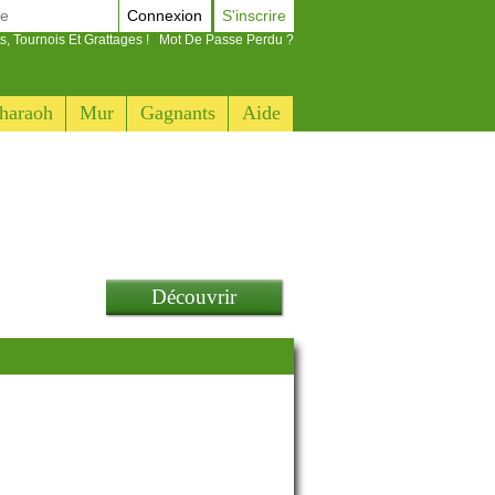
Connexion
S'inscrire
s, Tournois Et Grattages !
Mot De Passe Perdu ?
haraoh
Mur
Gagnants
Aide
Découvrir