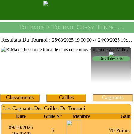
Tournois
> Tournoi Crazy Tubing -
Un G
Résultats Du Tournoi :
25/08/2025 19:00:00
->
24/09/2025 19:59:59
Détail des Prix
Classements
Grilles
Gagnants
Les Gagnants Des Grilles Du Tournoi
Date
Grille N°
Membre
Gain
09/10/2025
5
70 Points
19:29:29