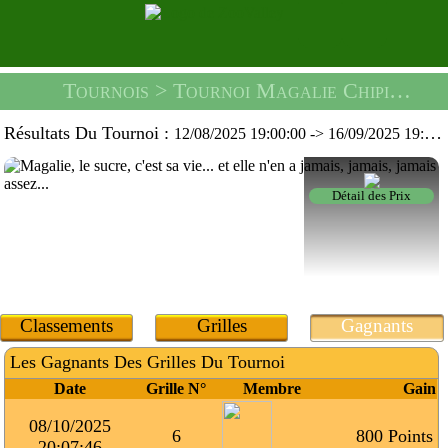
Tournois
> Tournoi Magalie Chipie -
Un
Résultats Du Tournoi :
12/08/2025 19:00:00
->
16/09/2025 19:59:59
Détail des Prix
Classements
Grilles
Gagnants
Les Gagnants Des Grilles Du Tournoi
Date
Grille N°
Membre
Gain
08/10/2025
6
800 Points
20:07:46