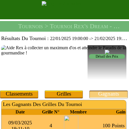
Tournois
> Tournoi Rex's Dream -
Une C
Résultats Du Tournoi :
22/01/2025 19:00:00
->
21/02/2025 19:59:59
Détail des Prix
Classements
Grilles
Gagnants
Les Gagnants Des Grilles Du Tournoi
Date
Grille N°
Membre
Gain
09/03/2025
4
100 Points
19:11:10