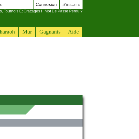
Connexion
S'inscrire
s, Tournois Et Grattages !
Mot De Passe Perdu ?
haraoh
Mur
Gagnants
Aide