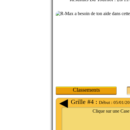
Classements
Grille #4 :
Début :
05/01/20
Clique sur une Case 