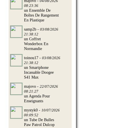
majovo -
04/08/2026
08:23:36
un Ensemble De
Boîtes De Rangement
En Plastique
samp2b -
03/08/2026
21:38:12
un Coffret
Wonderbox En
Normandie
toinou17 -
03/08/2026
21:38:12
un Smartphone
Incassable Doogee
S41 Max
majovo -
22/07/2026
08:21:27
un Agenda Pour
Enseignants
mystyk0 -
10/07/2026
00:09:52
un Tube De Bulles
Paw Patrol Dulcop