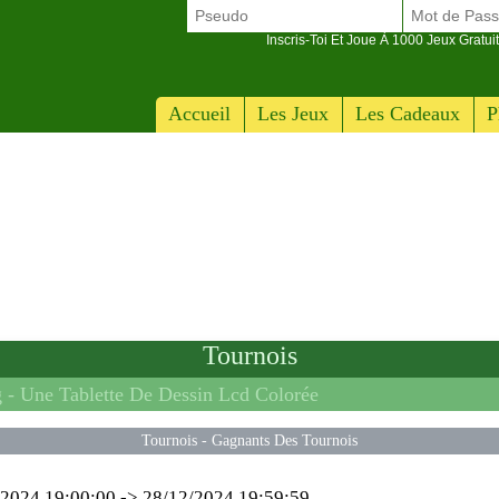
Inscris-Toi Et Joue À 1000 Jeux Gratuit
Accueil
Les Jeux
Les Cadeaux
P
Tournois
g -
Une Tablette De Dessin Lcd Colorée
Tournois
-
Gagnants Des Tournois
/2024 19:00:00
->
28/12/2024 19:59:59